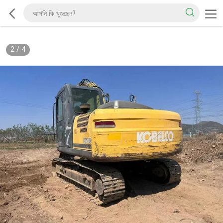
2
/
4