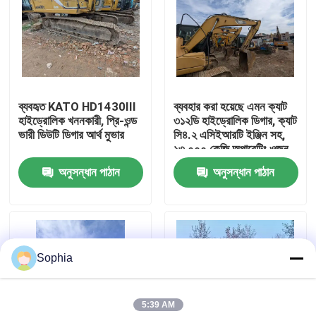
আমাদের সম্বন্ধে
কারখানা পরিদর্শন
ব্যবহৃত KATO HD1430III
ব্যবহার করা হয়েছে এমন ক্যাট
হাইড্রোলিক খননকারী, প্রি-ওন্ড
৩১২ডি হাইড্রোলিক ডিগার, ক্যাট
গুণমান নিয়ন্ত্রণ
ভারী ডিউটি ডিগার আর্থ মুভার
সি৪.২ এসিইআরটি ইঞ্জিন সহ,
১৩,০০০ কেজি অপারেটিং ওজন
এবং ৬.৪৪ মিটার সর্বোচ্চ খনন
অনুসন্ধান পাঠান
অনুসন্ধান পাঠান
আমাদের সাথে যোগাযোগ
গভীরতা
খবর
Sophia
মামলা
5:39 AM
এক্সক্যাভেটর রিপেয়ার