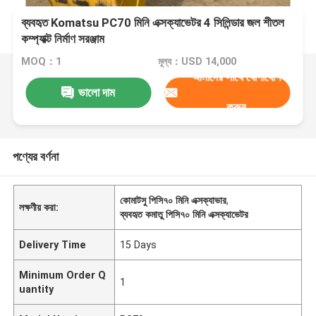
ব্যবহৃত Komatsu PC70 মিনি এক্সক্যাভেটর 4 সিলিন্ডার জল শীতল
কম্প্যাক্ট নির্মাণ সরঞ্জাম
MOQ：1
মূল্য：USD 14,000
আমাদের সাথে যোগাযোগ
ভালো দাম
করুন
পণ্যের বর্ণনা
কোমাটসু পিসি৭০ মিনি এক্সক্যাভার
,
লক্ষণীয় করা:
ব্যবহৃত কমাতু পিসি৭০ মিনি এক্সক্যাভেটর
Delivery Time
15 Days
Minimum Order Q
1
uantity