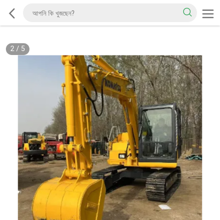
2
/
5