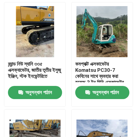
ব্র্যান্ড নিউ স্যানি ৩৩৫
কমপ্যাক্ট এক্সকাভেটর
এক্সক্যাভেটর, জাতীয় তৃতীয় ইসুজু
Komatsu PC30-7
ইঞ্জিন, স্টক ইনভেন্টরিতে
কেবিনের সাথে ব্যবহার করা
হয়েছে 3 টন মিনি এক্সকাভেটর -
সূক্ষ্ম-খননকারী কোমাটসু
অনুসন্ধান পাঠান
অনুসন্ধান পাঠান
মেশিনারি, কম-জ্বালানি মিনি
বাড়ি
সরঞ্জাম বিক্রয়ের জন্য
পণ্য
ভিডিও