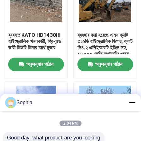
আমাদের সম্বন্ধে
ব্যবহৃত KATO HD1430III
ব্যবহার করা হয়েছে এমন ক্যাট
কারখানা পরিদর্শন
হাইড্রোলিক খননকারী, প্রি-ওন্ড
৩১২ডি হাইড্রোলিক ডিগার, ক্যাট
ভারী ডিউটি ডিগার আর্থ মুভার
সি৪.২ এসিইআরটি ইঞ্জিন সহ,
১৩,০০০ কেজি অপারেটিং ওজন
গুণমান নিয়ন্ত্রণ
এবং ৬.৪৪ মিটার সর্বোচ্চ খনন
অনুসন্ধান পাঠান
অনুসন্ধান পাঠান
গভীরতা
আমাদের সাথে যোগাযোগ
খবর
Sophia
মামলা
2:04 PM
এক্সক্যাভেটর রিপেয়ার
Good day, what product are you looking 