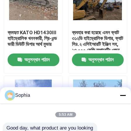
আমাদের সম্বন্ধে
ব্যবহৃত KATO HD1430III
ব্যবহার করা হয়েছে এমন ক্যাট
কারখানা পরিদর্শন
হাইড্রোলিক খননকারী, প্রি-ওন্ড
৩১২ডি হাইড্রোলিক ডিগার, ক্যাট
ভারী ডিউটি ডিগার আর্থ মুভার
সি৪.২ এসিইআরটি ইঞ্জিন সহ,
১৩,০০০ কেজি অপারেটিং ওজন
গুণমান নিয়ন্ত্রণ
এবং ৬.৪৪ মিটার সর্বোচ্চ খনন
অনুসন্ধান পাঠান
অনুসন্ধান পাঠান
গভীরতা
আমাদের সাথে যোগাযোগ
খবর
Sophia
মামলা
5:53 AM
এক্সক্যাভেটর রিপেয়ার
Good day, what product are you looking 