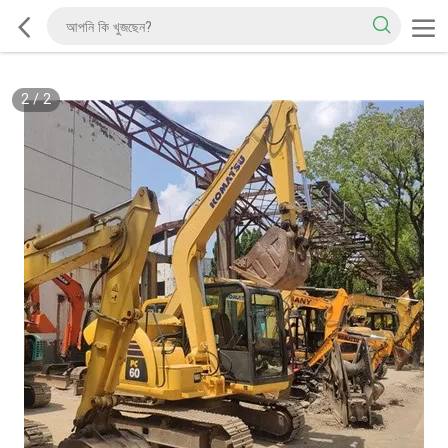
2
/
2