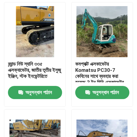
ব্র্যান্ড নিউ স্যানি ৩৩৫
কমপ্যাক্ট এক্সকাভেটর
এক্সক্যাভেটর, জাতীয় তৃতীয় ইসুজু
Komatsu PC30-7
ইঞ্জিন, স্টক ইনভেন্টরিতে
কেবিনের সাথে ব্যবহার করা
হয়েছে 3 টন মিনি এক্সকাভেটর -
সূক্ষ্ম-খননকারী কোমাটসু
অনুসন্ধান পাঠান
অনুসন্ধান পাঠান
মেশিনারি, কম-জ্বালানি মিনি
বাড়ি
সরঞ্জাম বিক্রয়ের জন্য
পণ্য
ভিডিও