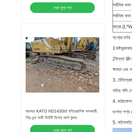
খননকারী কোমাটসু মেশিনারি, কম-জ্বালানি মিনি সরঞ্জাম
সর্বাধিক খনন
সেরা মূল্য পান
বিক্রয়ের জন্য
সর্বাধিক খনন
মাত্রা (L*
পণ্যের বর্ণনা
1অষ্টভুজাকা
2উন্নত বিল্ট
ক্ষমতা এবং 
3. টেলিস্কোপ
গাইড পলি লে
4. কাঠামোগত 
ব্যবহৃত KATO HD1430III হাইড্রোলিক খননকারী,
গুণগত পণ্য
প্রি-ওন্ড ভারী ডিউটি ডিগার আর্থ মুভার
5. পাইপলাইন
সেরা মূল্য পান