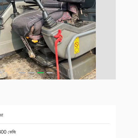
ভো
00 কেজি