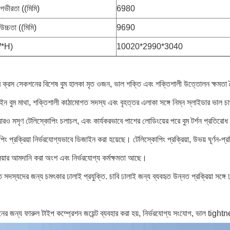
 গভীরতা ((মিমি)
6980
 উচ্চতা ((মিমি)
9690
W*H)
10020*2990*3040
র ক্রস সেকশনের বিশেষ বুম হালকা মৃত ওজন, ভাল শক্তি এবং শক্তিশালী উত্তোলন ক্ষমতা 
-ইন বুম মাথা, শক্তিশালী কাঠামোগত সদস্য এবং বৃহত্তর এলাকা সঙ্গে নিম্ন স্লাইডার ভাল 
আরও মসৃণ টেলিস্কোপিং চলাচল, এবং কার্যকরভাবে পাশের লোডিংয়ের পরে বুম টর্শন প্রতিরো
িং প্রক্রিয়া নির্ভরযোগ্যভাবে ডিজাইন করা হয়েছে। টেলিস্কোপিং প্রক্রিয়া, উভয় ঘূর্ণন-প্
য়ার আমদানি করা অংশ এবং নির্ভরযোগ্য কর্মক্ষমতা আছে।
সদস্যদের জন্য চমৎকার ঢালাই প্রযুক্তি. চাবি ঢালাই জন্য ব্যবহৃত উন্নত প্রক্রিয়া সঙ্গে
।
ের জন্য ফারুল টাইপ কম্প্রেশন জয়েন্ট ব্যবহার করা হয়, নির্ভরযোগ্য সংযোগ, ভাল tigh