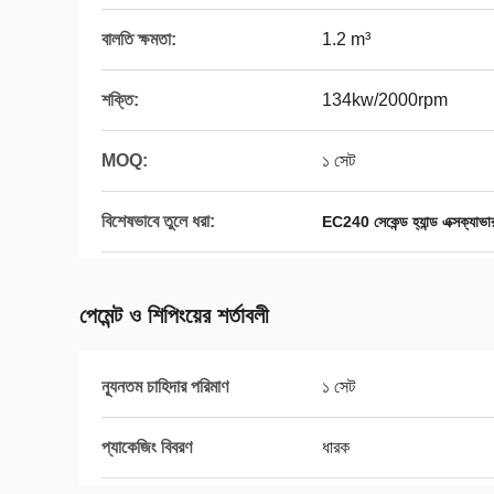
বালতি ক্ষমতা:
1.2 m³
শক্তি:
134kw/2000rpm
MOQ:
১ সেট
বিশেষভাবে তুলে ধরা:
EC240 সেকেন্ড হ্যান্ড এক্সক্যাভা
পেমেন্ট ও শিপিংয়ের শর্তাবলী
ন্যূনতম চাহিদার পরিমাণ
১ সেট
প্যাকেজিং বিবরণ
ধারক