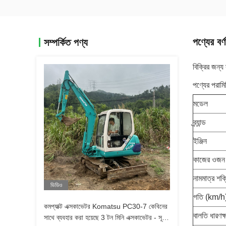
পণ্যের বর্ণ
সম্পর্কিত পণ্য
বিক্রির জন্য
পণ্যের পরামি
মডেল
ব্র্যান্ড
ইঞ্জিন
কাজের ওজন 
নামমাত্র শক
ভিডিও
গতি (km/h
কমপ্যাক্ট এক্সকাভেটর Komatsu PC30-7 কেবিনের
বালতি ধারণক
সাথে ব্যবহার করা হয়েছে 3 টন মিনি এক্সকাভেটর - সূক্ষ্ম-