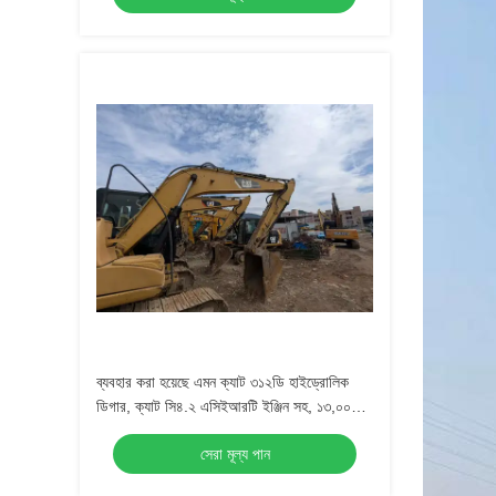
ব্যবহার করা হয়েছে এমন ক্যাট ৩১২ডি হাইড্রোলিক
ডিগার, ক্যাট সি৪.২ এসিইআরটি ইঞ্জিন সহ, ১৩,০০০
কেজি অপারেটিং ওজন এবং ৬.৪৪ মিটার সর্বোচ্চ খনন
সেরা মূল্য পান
গভীরতা