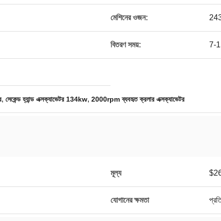
মেশিনের ওজন:
243
বিতরণ সময়:
7-1
,
,
র
সেকেন্ড হ্যান্ড এক্সক্যাভেটর 134kw
2000rpm ব্যবহৃত ক্রলার এক্সক্যাভেটর
মূল্য
$26
যোগানের ক্ষমতা
প্রত