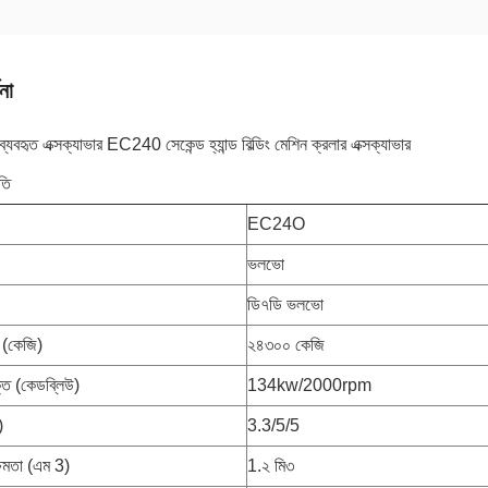
না
 ব্যবহৃত এক্সক্যাভার EC240 সেকেন্ড হ্যান্ড বিল্ডিং মেশিন ক্রলার এক্সক্যাভার
তি
EC24O
ভলভো
ডি৭ডি ভলভো
(কেজি)
২৪৩০০ কেজি
্তি (কেডব্লিউ)
134kw/2000rpm
)
3.3/5/5
্ষমতা (এম 3)
1.২ মি৩