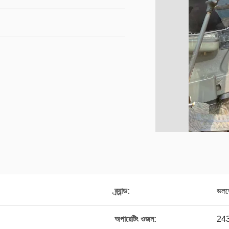
ব্র্যান্ড:
ভল
অপারেটিং ওজন:
243