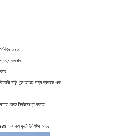
বৈশিষ্ট্য আছে।
চাপ বহন অবদান
ধ করে।
রতিরোধী দড়ি পুরু তারের জন্য ব্যবহৃত এবং
 ঢালাই রোবট নির্ভরযোগ্য করতে
tness এবং কম ফুটো বৈশিষ্ট্য আছে।