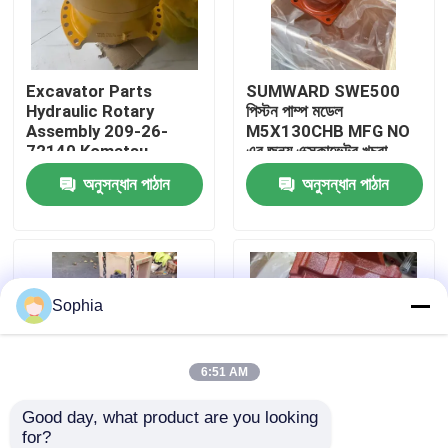
আমাদের সম্বন্ধে
Excavator Parts
SUMWARD SWE500
Hydraulic Rotary
পিস্টন পাম্প মডেল
কারখানা পরিদর্শন
Assembly 209-26-
M5X130CHB MFG NO
72140 Komatsu
এর জন্য এক্সকাভেটর খুচরা
PC700/Pc750/PC800-
যন্ত্রাংশ সুইং মোটর।
অনুসন্ধান পাঠান
অনুসন্ধান পাঠান
গুণমান নিয়ন্ত্রণ
8 এর জন্য যান্ত্রিক যন্ত্রাংশ
01FA2045
আমাদের সাথে যোগাযোগ
Sophia
খবর
মামলা
6:51 AM
Good day, what product are you looking 
এক্সক্যাভেটর রিপেয়ার
for?
খননকারী হাইড্রোলিক পাম্প
খননকারীর সরঞ্জামের জন্য KYB