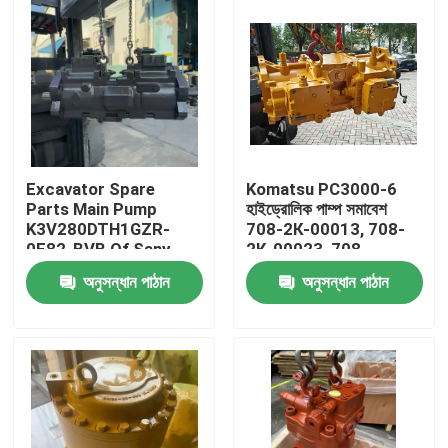
Excavator Spare
Komatsu PC3000-6
Parts Main Pump
হাইড্রোলিক পাম্প সমাবেশ
K3V280DTH1GZR-
708-2К-00013, 708-
0E82-BVB Of Sany
2К-00023, 708-
SY750 জলবাহী পাম্প
2К-00033 খননকারীর খুচরা
অনুসন্ধান পাঠান
অনুসন্ধান পাঠান
SY750H জলবাহী অংশ
যন্ত্রাংশ প্রধান পাম্প প্লঞ্জার
পাম্প
বাড়ি
পণ্য
ভিডিও