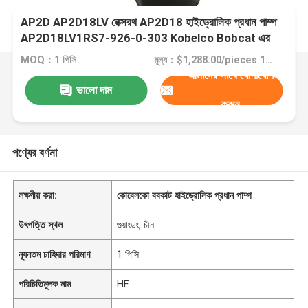
AP2D AP2D18LV রেক্সরথ AP2D18 হাইড্রোলিক প্রধান পাম্প
AP2D18LV1RS7-926-0-303 Kobelco Bobcat এর
জন্য
MOQ：1 পিসি
মূল্য：$1,288.00/pieces 1-1 pieces
আমাদের সাথে যোগাযোগ
ভালো দাম
করুন
পণ্যের বর্ণনা
লক্ষণীয় করা:
কোবেলকো ববকাট হাইড্রোলিক প্রধান পাম্প
উৎপত্তি স্থল
গুয়াংডং, চীন
ন্যূনতম চাহিদার পরিমাণ
1 পিসি
পরিচিতিমুলক নাম
HF