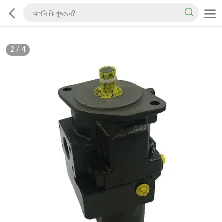
2
/
4