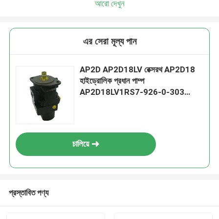
আরো দেখুন
এর সেরা মূল্য পান
AP2D AP2D18LV রেক্সরথ AP2D18
হাইড্রোলিক প্রধান পাম্প
AP2D18LV1RS7-926-0-303
Kobelco Bobcat এর জন্য
চালিয়ে
প্রস্তাবিত পণ্য