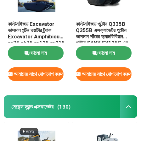
কাস্টমাইজড Excavator
কাস্টমাইজড পন্টোন Q335B
ভাসমান পন্টন ওয়াটার ট্র্যাক
Q355B এক্সক্যাভেটর পন্টোন
Excavator Amphibious
ভাসমান সাঁতার অ্যামফিবিয়ান
sy75 sk75 sy135 sy215
পন্টোন SANY SY135C এর
320d জন্য ব্যবহৃত
জন্য
ভালো দাম
ভালো দাম
আমাদের সাথে যোগাযোগ করুন
আমাদের সাথে যোগাযোগ করুন
সেকেন্ড হ্যান্ড এক্সকাভেটর
(130)