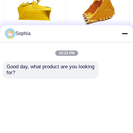
নির্মাণ খননকারক পেষণ বালতি 1 -
২-৩০ টন এক্সক্যাভেটর রক বালতি
Sophia
30 টন খননকারকের জন্য টান
ঘনকরণ এক্সক্যাভেটর ড্যাচিং
টিলিং বালতি ধরুন
বালতি আইএসও৯০০১
10:22 PM
ভালো দাম
ভালো দাম
Good day, what product are you looking 
for?
আমাদের সাথে যোগাযোগ করুন
আমাদের সাথে যোগাযোগ করুন
আরো দেখুন
বাড়ি
আমাদের সম্পর্কে
আমাদের সাথে যোগাযোগ করুন
Desktop Site
সাইট ম্যাপ
গোপনীয়তা নীতি