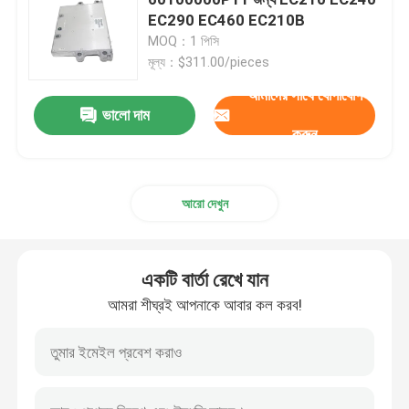
EC290 EC460 EC210B
MOQ：1 পিসি
এক্সকাভেটর বুম
মূল্য：$311.00/pieces
আমাদের সাথে যোগাযোগ
এক্সক্যাভার পন্টুন
ভালো দাম
করুন
সেকেন্ড হ্যান্ড এক্সকাভেটর
আরো দেখুন
খননকারী রক বালতি
একটি বার্তা রেখে যান
খননকারী সংযুক্তি
আমরা শীঘ্রই আপনাকে আবার কল করব!
খননকারী হাইড্রোলিক যন্ত্রাংশ
এক্সক্যাভটরের আন্ডারকার্সির অংশ