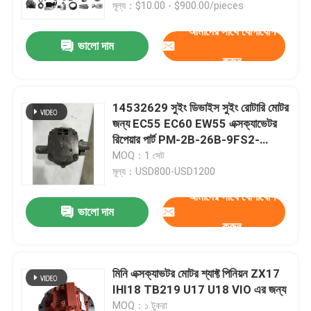
মূল্য：$10.00 - $900.00/pieces
আমাদের সাথে যোগাযোগ
ভালো দাম
করুন
14532629 সুইং ডিভাইস সুইং রোটারি মোটর
জন্য EC55 EC60 EW55 এক্সক্যাভেটর
রিপেয়ার পার্ট PM-2B-26B-9FS2-
4768B
MOQ：1 সেট
মূল্য：USD800-USD1200
আমাদের সাথে যোগাযোগ
ভালো দাম
বাড়ি
করুন
পণ্য
মিনি এক্সক্যাভটর মোটর শ্যাফ্ট পিনিয়ন ZX17
IHI18 TB219 U17 U18 VIO এর জন্য
ভিডিও
MOQ：১ টুকরা