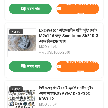
আমাদের সাথে যোগাযোগ
ভালো দাম
করুন
Excavator হাইড্রোলিক পার্টস সুইং মোটর
M2x146 জন্য Sumitomo Sh240-3
মোটর বিক্রয়ের জন্য
MOQ：1 সেট
মূল্য：USD1000-2500
আমাদের সাথে যোগাযোগ
ভালো দাম
করুন
সিই এক্সক্যাভেটর হাইড্রোলিক পার্টস সুইং
মোটর জন্য K3SP36C K7SP36C
K3V112
MOQ：১ সেট