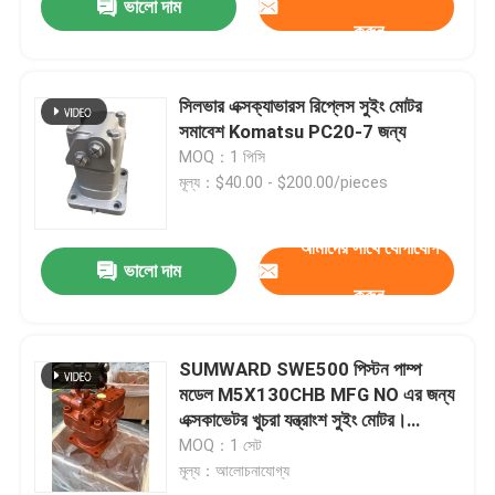
ভালো দাম
করুন
সিলভার এক্সক্যাভারস রিপ্লেস সুইং মোটর
সমাবেশ Komatsu PC20-7 জন্য
MOQ：1 পিসি
মূল্য：$40.00 - $200.00/pieces
আমাদের সাথে যোগাযোগ
ভালো দাম
করুন
SUMWARD SWE500 পিস্টন পাম্প
মডেল M5X130CHB MFG NO এর জন্য
এক্সকাভেটর খুচরা যন্ত্রাংশ সুইং মোটর।
01FA2045
MOQ：1 সেট
মূল্য：আলোচনাযোগ্য