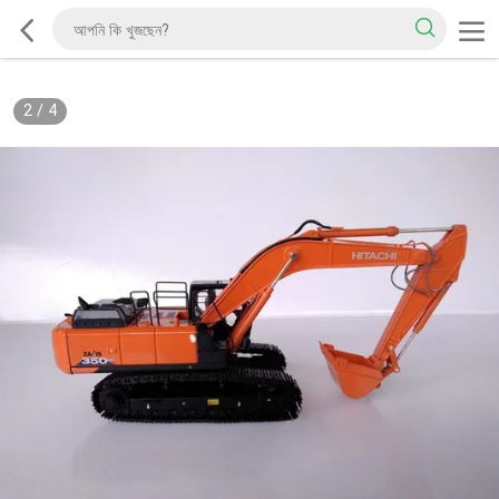
2
/
4