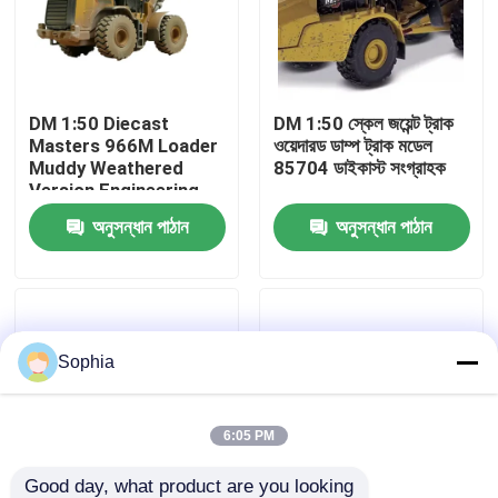
আমাদের সম্বন্ধে
DM 1:50 Diecast
DM 1:50 স্কেল জয়েন্ট ট্রাক
কারখানা পরিদর্শন
Masters 966M Loader
ওয়েদারড ডাম্প ট্রাক মডেল
Muddy Weathered
85704 ডাইকাস্ট সংগ্রাহক
Version Engineering
গুণমান নিয়ন্ত্রণ
Vehicle Model 85703
অনুসন্ধান পাঠান
অনুসন্ধান পাঠান
আমাদের সাথে যোগাযোগ
খবর
Sophia
মামলা
6:05 PM
এক্সক্যাভেটর রিপেয়ার
Good day, what product are you looking 