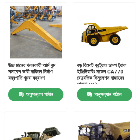
উচ্চ মানের খননকারী আর্ম বুম
বড় রিমোট কন্ট্রোল ডাম্প ট্রাক
সমাবেশ ভারী দায়িত্ব নির্মাণ
ইঞ্জিনিয়ারিং মডেল CA770
যন্ত্রপাতি খুচরা যন্ত্রাংশ
বৈদ্যুতিক সিমুলেশন বাচ্চাদের
খেলনা ১:২৪
অনুসন্ধান পাঠান
অনুসন্ধান পাঠান
বাড়ি
পণ্য
ভিডিও