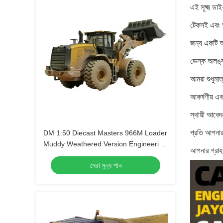
এই সূক্ষ্ম ড
টেকসই এবং আক
জন্য একটি আ
ডেস্ক অলঙ্কা
আমরা শুধুমা
আকর্ষণীয় এব
স্থায়ী আবেদ
প্রতি আপনার
DM 1:50 Diecast Masters 966M Loader
Muddy Weathered Version Engineering
আপনার গ্রাহক
Vehicle Model 85703
সেরা মূল্য পান