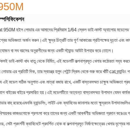
 950M
 স্পেসিফিকেশন
950M হুইল লোডার এর আমাদের প্রিমিয়াম 1/64 স্কেল ডাই-কাস্ট অ্যালোয় মডেলের সাথে 
শ্বের অভিজ্ঞতা অর্জন করুন।এই ক্ষুদ্র চিত্রটি তার পূর্ণ আকারের প্রতিপক্ষের দৃঢ়তা এবং
সংযোজন বা সব বয়সের অনুরাগীদের জন্য একটি স্ট্যান্ড আউট উপহার করে তোলে।
েকসই ডাই-কাস্ট খাদ ধাতু থেকে নির্মিত, এই মডেলটি কল্পনাপ্রসূত খেলার কঠোরতা সহ্য করতে 
ডার এর প্রতিটি দিক, তার স্বতন্ত্র হলুদ পেইন্ট স্কিম থেকে শুরু করে খাঁটি cat ব্র্যান্ডি
যে এই মডেল সঠিক অনুপাত এবং মাত্রা বজায় রাখে, একটি বাস্তবসম্মত চাক্ষুষ অভিজ্ঞতা প্
োগ বাইরের বাইরে প্রসারিত হয়।এই মডেলটিতে অত্যন্ত বাস্তবসম্মত উপাদান যেমন কার্যকর
ার বাহু রয়েছেএমনকি হ্যান্ডলিং, লাইট এবং ক্যাবিনের জানালার মতো ক্ষুদ্রতম উপাদানগুল
স্ময়কর কাজগুলোকে প্রশংসা করে তাদের জন্য একটি আকর্ষণীয় অভিজ্ঞতা প্রদান করেএর শক্ত
েয়, সেটা প্রদর্শনী ক্যাবিনেটে প্রদর্শিত হোক বা কল্পনাপ্রসূত নির্মাণক্ষেত্রের খেলার দৃশ্য