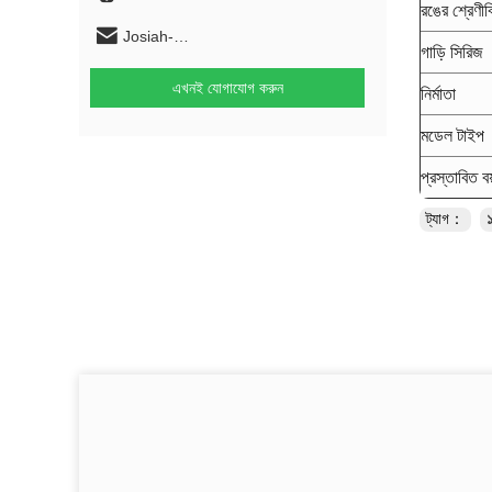
রঙের শ্রেণী
Josiah-
গাড়ি সিরিজ
HAOFENGGUANGZHOU@outlook.com
এখনই যোগাযোগ করুন
নির্মাতা
মডেল টাইপ
প্রস্তাবিত ব
ট্যাগ：