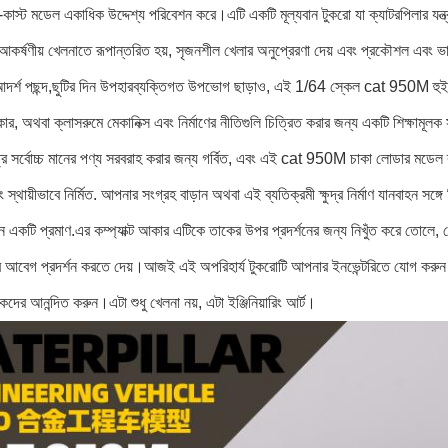
াই-কাস্ট মডেল একাধিক উদ্দেশ্য পরিবেশন করে।এটি একটি মূল্যবান টুকরো যা ক্যাটরপিলার যন্ত্
র্ষণীয় খেলনাতে রূপান্তরিত হয়, সৃজনশীল খেলার অনুপ্রেরণা দেয় এবং প্রকৌশল এবং ভার
দর্শ পছন্দ,ছুটির দিন উপহারব্যক্তিগত উপভোগ ছাড়াও, এই 1/64 স্কেল cat 950M হুই
র, অথবা ক্লাসরুমে মেকানিক্স এবং নির্মাণের নীতিগুলি চিত্রিত করার জন্য একটি শিক্ষামূলক 
ত্র সর্বোচ্চ মানের পণ্য সরবরাহ করার জন্য গর্বিত, এবং এই cat 950M চাকা লোডার মডেল 
ং স্থায়ীভাবে নির্মিত. আপনার সংগ্রহ বাড়ান অথবা এই ব্যতিক্রমী ক্ষুদ্র নির্মাণ যানবাহন সঙ
ন একটি প্রমাণ.এর কম্প্যাক্ট আকার এটিকে তাকের উপর প্রদর্শনের জন্য নিখুঁত করে তোলে,
 আবেগ প্রদর্শন করতে দেয়।আজই এই অপরিহার্য টুকরোটি আপনার ইনভেন্টরিতে যোগ করুন এব
দের আনন্দিত করুন।এটা শুধু খেলনা নয়, এটা ইঞ্জিনিয়ারিং আর্ট।