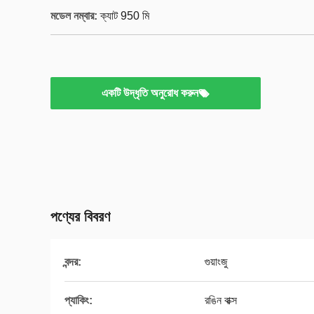
মডেল নম্বার:
ক্যাট 950 মি
একটি উদ্ধৃতি অনুরোধ করুন
পণ্যের বিবরণ
বন্দর:
গুয়াংজু
প্যাকিং:
রঙিন বাক্স