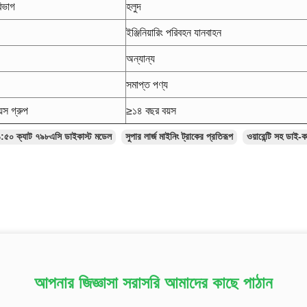
বিভাগ
হলুদ
ইঞ্জিনিয়ারিং পরিবহন যানবাহন
অন্যান্য
সমাপ্ত পণ্য
য়স গ্রুপ
≥
১৪ বছর বয়স
১:৫০ ক্যাট ৭৯৮এসি ডাইকাস্ট মডেল
সুপার লার্জ মাইনিং ট্রাকের প্রতিরূপ
ওয়ারেন্টি সহ ডাই-ক
আপনার জিজ্ঞাসা সরাসরি আমাদের কাছে পাঠান