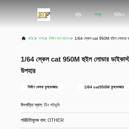
বাড়ি
পণ্য
ভিডিও
বাড়ি
>
পণ্য
>
নির্মাণ যান মডেল
>
1/64 স্কেল cat 950M হুইল লোডার ডাইক
1/64 স্কেল cat 950M হুইল লোডার ডাইকাস্ট অ
উপহার
নির্মাণ খেলনা বুলডোজার
1/64 cat950M বুলডোজার
উৎপত্তি স্থল:
চীন পটভূমি
পরিচিতিমুলক নাম:
OTHER