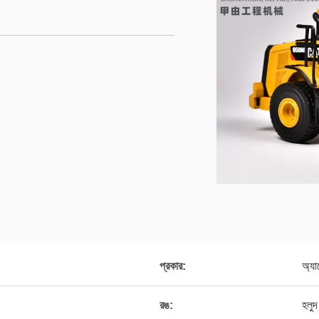
প্রকার:
অ্যা
রঙ:
হলুদ