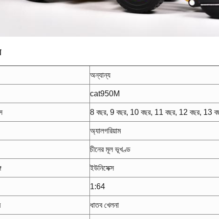
র
অন্যান্য
cat950M
স
8 বছর, 9 বছর, 10 বছর, 11 বছর, 12 বছর, 13 ব
অ্যালগরিয়াম
চীনের মূল ভূখণ্ড
গ
ইউনিসেক্স
1:64
র
ধাতব খেলনা