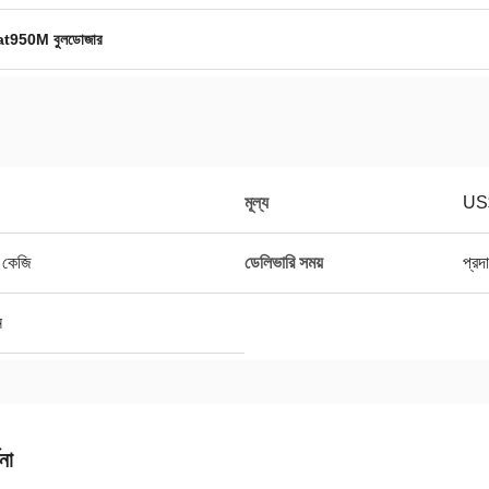
at950M বুলডোজার
মূল্য
US
 কেজি
ডেলিভারি সময়
প্রদ
ন
না