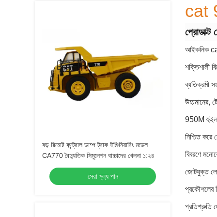
cat
প্রোডাক্ট
আইকনিক cat 
শক্তিশালী বি
ব্যতিক্রমী 
উচ্চমানের, ট
950M হুইল লো
নিশ্চিত করে 
বড় রিমোট কন্ট্রোল ডাম্প ট্রাক ইঞ্জিনিয়ারিং মডেল
বিবরণে মনোয
CA770 বৈদ্যুতিক সিমুলেশন বাচ্চাদের খেলনা ১:২৪
জোটযুক্ত লোড
সেরা মূল্য পান
প্রকৌশলের বি
প্রতিশ্রুতি দ