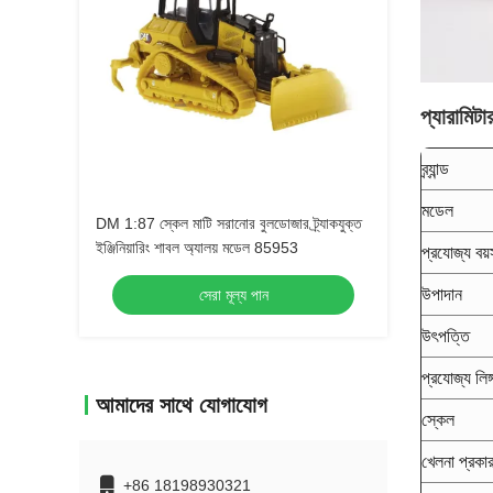
প্যারামিটা
ব্র্যান্ড
মডেল
DM 1:87 স্কেল মাটি সরানোর বুলডোজার ট্র্যাকযুক্ত
ইঞ্জিনিয়ারিং শাবল অ্যালয় মডেল 85953
প্রযোজ্য বয়
উপাদান
সেরা মূল্য পান
উৎপত্তি
প্রযোজ্য লিঙ্
আমাদের সাথে যোগাযোগ
স্কেল
খেলনা প্রকা
+86 18198930321