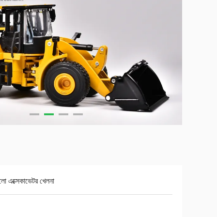
লো এক্সেকাভেটর খেলনা