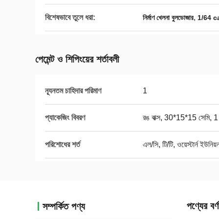
বিশেষভাবে তুলে ধরা:
,
নির্মাণ খেলনা বুলডোজার
1/64 c
পেমেন্ট ও শিপিংয়ের শর্তাবলী
ন্যূনতম চাহিদার পরিমাণ
1
প্যাকেজিং বিবরণ
রঙ বাক্স, 30*15*15 সেমি, 1
পরিশোধের শর্ত
এল/সি, টি/টি, ওয়েস্টার্ন ইউনিয়
পণ্যের বর্ণ
সম্পর্কিত পণ্য