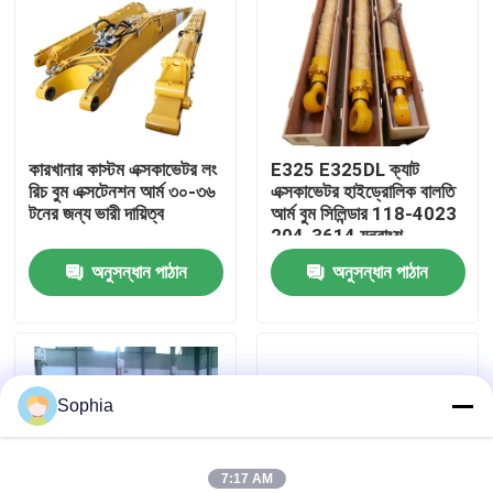
আমাদের সম্বন্ধে
কারখানা পরিদর্শন
কারখানার কাস্টম এক্সকাভেটর লং
E325 E325DL ক্যাট
রিচ বুম এক্সটেনশন আর্ম ৩০-৩৬
এক্সকাভেটর হাইড্রোলিক বালতি
গুণমান নিয়ন্ত্রণ
টনের জন্য ভারী দায়িত্ব
আর্ম বুম সিলিন্ডার 118-4023
204-3614 যন্ত্রাংশ
অনুসন্ধান পাঠান
অনুসন্ধান পাঠান
আমাদের সাথে যোগাযোগ
খবর
Sophia
মামলা
এক্সক্যাভেটর রিপেয়ার
7:17 AM