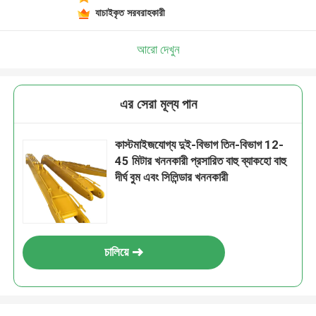
যাচাইকৃত সরবরাহকারী
আরো দেখুন
এর সেরা মূল্য পান
কাস্টমাইজযোগ্য দুই-বিভাগ তিন-বিভাগ 12-
45 মিটার খননকারী প্রসারিত বাহু ব্যাকহো বাহু
দীর্ঘ বুম এবং সিলিন্ডার খননকারী
চালিয়ে