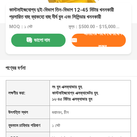
কাস্টমাইজযোগ্য দুই-বিভাগ তিন-বিভাগ 12-45 মিটার খননকারী
প্রসারিত বাহু ব্যাকহো বাহু দীর্ঘ বুম এবং সিলিন্ডার খননকারী
MOQ：১ সেট
মূল্য：$500.00 - $15,000.00/pieces
আমাদের সাথে যোগাযোগ
ভালো দাম
করুন
পণ্যের বর্ণনা
লং বুম এক্সক্যাভার বুম
,
লক্ষণীয় করা:
কাস্টমাইজযোগ্য এক্সক্যাভেটর বুম
,
১২-৪৫ মিটার এক্সক্যাভার বুম
উৎপত্তি স্থল
গুয়াংডং, চীন
ন্যূনতম চাহিদার পরিমাণ
১ সেট