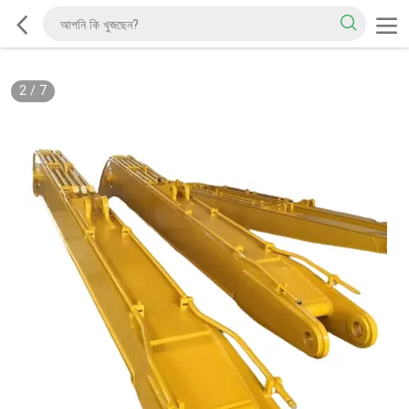
2
/
7